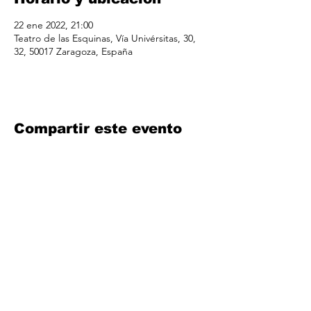
22 ene 2022, 21:00
Teatro de las Esquinas, Vía Univérsitas, 30,
32, 50017 Zaragoza, España
Compartir este evento
info@iconicproducciones.com
© 2019 by Iconic Artists