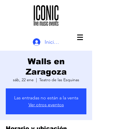
Iniciar sesión
Walls en
Zaragoza
sáb, 22 ene
  |  
Teatro de las Esquinas
Las entradas no están a la venta
Ver otros eventos
Horario y ubicación