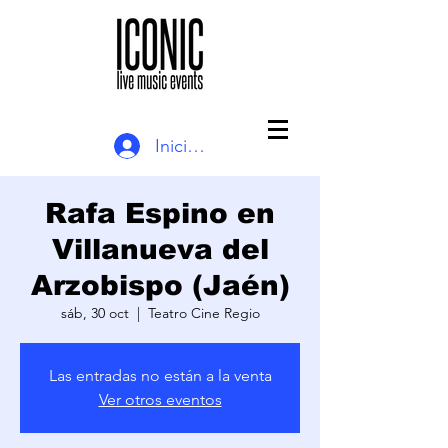
Iniciar sesión
Rafa Espino en
Villanueva del
Arzobispo (Jaén)
sáb, 30 oct
  |  
Teatro Cine Regio
Las entradas no están a la venta
Ver otros eventos