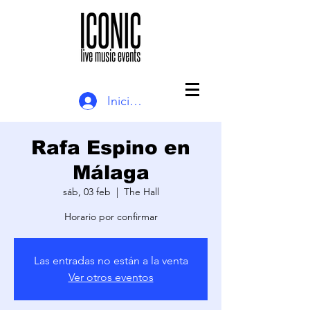
Iniciar sesión
Rafa Espino en
Málaga
sáb, 03 feb
  |  
The Hall
Horario por confirmar
Las entradas no están a la venta
Ver otros eventos