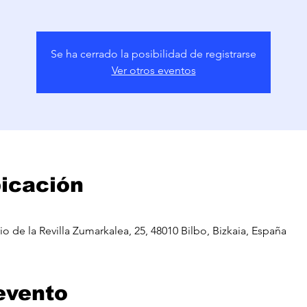
Se ha cerrado la posibilidad de registrarse
Ver otros eventos
bicación
o de la Revilla Zumarkalea, 25, 48010 Bilbo, Bizkaia, España
evento