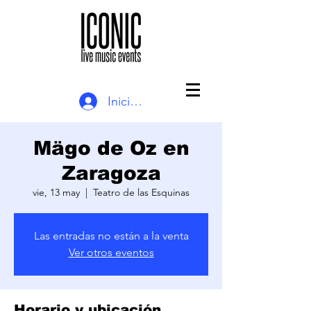
Iniciar sesión
Mägo de Oz en
Zaragoza
vie, 13 may
  |  
Teatro de las Esquinas
Las entradas no están a la venta
Ver otros eventos
Horario y ubicación