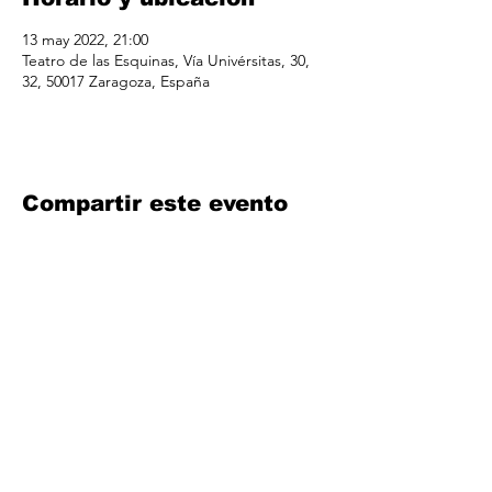
13 may 2022, 21:00
Teatro de las Esquinas, Vía Univérsitas, 30,
32, 50017 Zaragoza, España
Compartir este evento
info@iconicproducciones.com
© 2019 by Iconic Artists