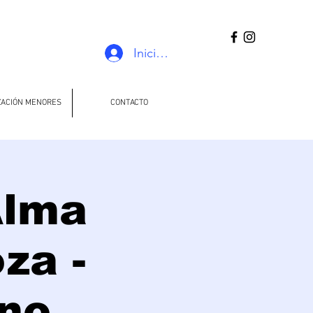
Iniciar sesión
ZACIÓN MENORES
CONTACTO
Alma
za -
rno