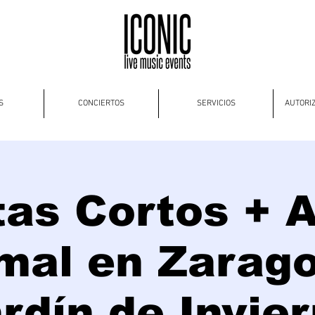
S
CONCIERTOS
SERVICIOS
AUTORI
tas Cortos + 
mal en Zarago
rdín de Invie